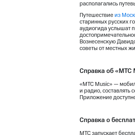
располагались путев
Путешествие
из Моск
старинных русских го
аудиогида услышат п
достопримечательнос
Вознесенскую Давидо
советы от местных жи
Справка об «МТС 
«МТС Music» — мобил
и радио, составлять 
Приложение доступно 
Справка о беспла
МТС запускает беспл