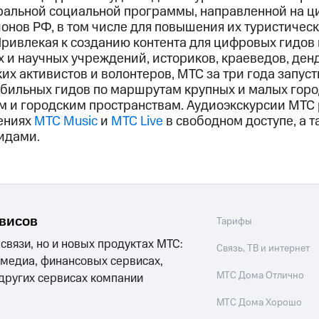
ральной социальной программы, направленной на 
онов РФ, в том числе для повышения их туристичес
Привлекая к созданию контента для цифровых гидов
 и научных учреждений, историков, краеведов, ден
их активистов и волонтеров, МТС за три года запус
бильных гидов по маршрутам крупных и малых гор
м и городским пространствам. Аудиоэкскурсии МТ
ениях
МТС Music
и
МТС Live
в свободном доступе, а т
идами.
рвисов
Тарифы
 связи, но и новых продуктах МТС:
Связь, ТВ и интернет
 медиа, финансовых сервисах,
МТС Дома Отлично
 других сервисах компании
МТС Дома Хорошо