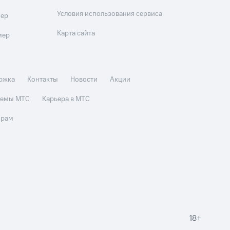
Условия использования сервиса
мер
Карта сайта
мер
ржка
Контакты
Новости
Акции
стемы МТС
Карьера в МТС
орам
18+