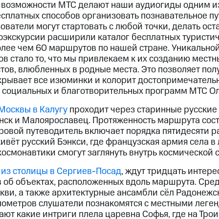
возможности МТС делают наши аудиогиды одним из
бесплатных способов организовать познавательное п
ователи могут стартовать с любой точки, делать ост
оэкскурсии расширили каталог бесплатных туристи
олее чем 60 маршрутов по нашей стране. Уникально
в стало то, что мы привлекаем к их созданию местн
тов, влюбленных в родные места. Это позволяет по
скрывает все изюминки и колорит достопримечательн
 социальных и благотворительных программ МТС Ол
Москвы в Калугу
проходит через старинные русские 
ск и Малоярославец. Протяженность маршрута сост
ровой путеводитель включает порядка пятидесяти ра
ивёт русский Бэнкси, где французская армия села в л
космонавтики смогут заглянуть внутрь космической 
я
из столицы в Сергиев-Посад
, ждут тридцать интер
 об объектах, расположенных вдоль маршрута. Сре
ркви, а также архитектурные ансамбли сёл Радонежс
лометров слушатели познакомятся с местными леге
ают какие интриги плела царевна Софья, где на Тро