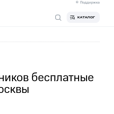
Поддержка
О МТС
кты
КАТАЛОГ
Медиа-центр
кты
Новости в регионе
Инвесторам и акционерам
ция акционерам
Документы
роль и аудит
Рынок акций
й
Описание
р
Реквизиты
Контакты
Устойчивое развитие
Комплаенс и деловая этика
На главную
ников бесплатные
осквы