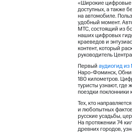
«Широкие цифровые 
доступных, а также 
на автомобиле. Польз
удобный момент. Авт
МТС, состоящий из б
наших цифровых гидо
краеведов и энтузиас
контент, который ра
руководитель Центра
Первый
аудиогид из 
Наро-Фоминск, Обнин
180 километров. Циф
туристы узнают, где ж
поездки поклонники 
Тех, кто направляетс
и любопытных фактов
русские усадьбы, це
На протяжении 74 ки
древних городов, узн