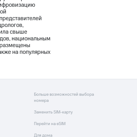
цифровизацию
кой
 представителей
дрологов,
тила свыше
одов, национальным
С размещены
акже на популярных
Больше возможностей выбора
номера
Заменить SIM-карту
Перейти на eSIM
Для дома