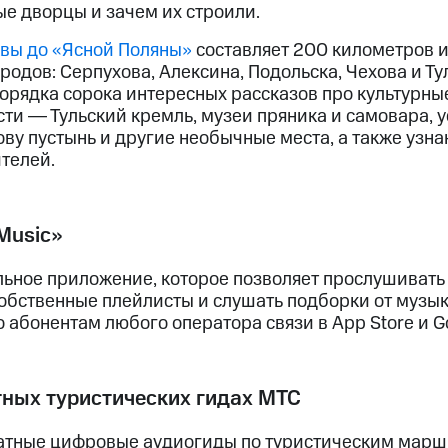
ые дворцы и зачем их строили.
вы до «Ясной Поляны»
составляет 200 километров 
родов: Серпухова, Алексина, Подольска, Чехова и Ту
орядка сорока интересных рассказов про культурны
ти ― Тульский кремль, музеи пряника и самовара, 
ву пустынь и другие необычные места, а также узна
телей.
Music»
ьное приложение, которое позволяет прослушивать 
собственные плейлисты и слушать подборки от музы
абонентам любого оператора связи в App Store и Go
тных туристических гидах МТС
атные цифровые аудиогиды по туристическим марш