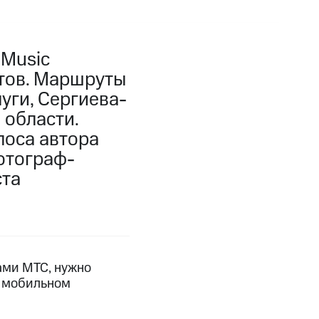
 Music
тов. Маршруты
уги, Сергиева-
 области.
лоса автора
отограф-
ста
ами МТС, нужно
в мобильном