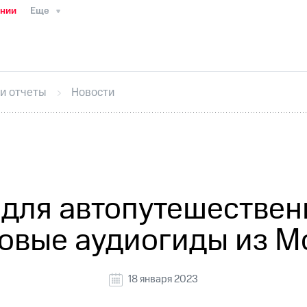
ании
Еще
ТС
Пресс-релизы
МТС о технологиях
ТС
История компании
Правовая информация
Конта
стижения
Интервью
Финансовая отчетность
Конта
 и отчеты
Новости
тивный секретарь
Раскрытие информации
Информа
ный кабинет акционера
Акционерный капитал
Конт
Порядок выкупа акций
Дивиденды
Рынок облигаци
 погашении именных облигаций
Другое
Регистрато
 для автопутешествен
овые аудиогиды из М
18 января 2023