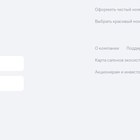
Оформить чистый но
Выбрать красивый но
О компании
Подде
Карта салонов экоси
Акционерам и инвест