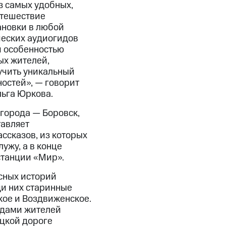
 самых удобных,
утешествие
ановки в любой
ческих аудиогидов
й особенностью
ых жителей,
лучить уникальный
остей», — говорит
ьга Юркова.
города — Боровск,
авляет
ссказов, из которых
ужу, а в конце
станции «Мир».
есных историй
ди них старинные
кое и Воздвиженское.
ндами жителей
ицкой дороге