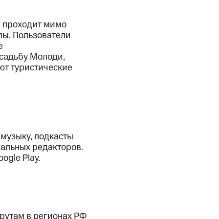
и проходит мимо
лы. Пользователи
е
усадьбу Молоди,
ют туристические
музыку, подкасты
кальных редакторов.
ogle Play.
рутам в регионах РФ