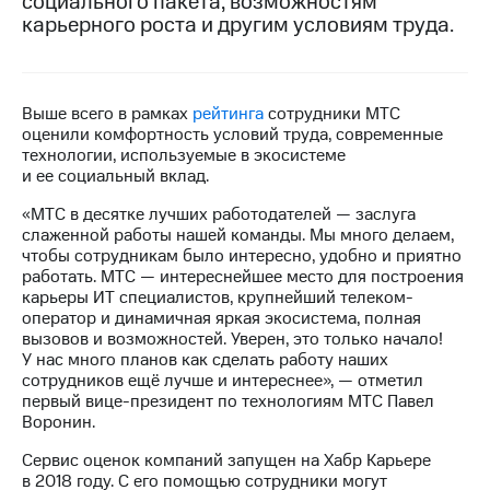
социального пакета, возможностям
карьерного роста и другим условиям труда.
Достижения
Интервью
Выше всего в рамках
рейтинга
сотрудники МТС
Финансовая
оценили комфортность условий труда, современные
отчетность
технологии, используемые в экосистеме
и ее социальный вклад.
Контакты
«МТС в десятке лучших работодателей — заслуга
Новости
слаженной работы нашей команды. Мы много делаем,
в
чтобы сотрудникам было интересно, удобно и приятно
регионе
работать. МТС — интереснейшее место для построения
карьеры ИТ специалистов, крупнейший телеком-
м и акционерам
оператор и динамичная яркая экосистема, полная
Корпоративное
вызовов и возможностей. Уверен, это только начало!
управление
У нас много планов как сделать работу наших
сотрудников ещё лучше и интереснее», — отметил
Корпоративный
первый вице-президент по технологиям МТС Павел
секретарь
Воронин.
Раскрытие
информации
Сервис оценок компаний запущен на Хабр Карьере
Информация
в 2018 году. С его помощью сотрудники могут