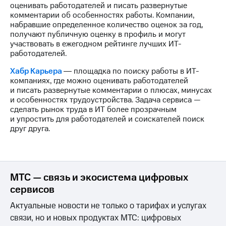
акционерам
оценивать работодателей и писать развернутые
Документы
комментарии об особенностях работы. Компании,
ПАО
набравшие определенное количество оценок за год,
"МТС"
получают публичную оценку в профиль и могут
Собрания
участвовать в ежегодном рейтинге лучших ИТ-
акционеров
работодателей.
Личный
кабинет
Хабр Карьера
― площадка по поиску работы в ИТ-
акционера
компаниях, где можно оценивать работодателей
Акционерный
и писать развернутые комментарии о плюсах, минусах
капитал
и особенностях трудоустройства. Задача сервиса —
Контроль
сделать рынок труда в ИТ более прозрачным
и
и упростить для работодателей и соискателей поиск
аудит
друг друга.
Рынок
акций
Описание
Программа
МТС — связь и экосистема цифровых
приобретения
сервисов
Порядок
выкупа
Актуальные новости не только о тарифах и услугах
акций
связи, но и новых продуктах МТС: цифровых
Дивиденды