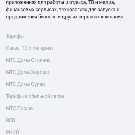
приложениях для работы и отдыха, ТВ и медиа,
Рынок
облигаций
финансовых сервисах, технологиях для запуска и
продвижения бизнеса и других сервисах компании
Описание
Еврооблигации-2023
Уведомление
Тарифы
о
погашении
Связь, ТВ и интернет
именных
облигаций
МТС Дома Отлично
Другое
МТС Дома Хорошо
Регистратор
Реквизиты
Контакты
МТС Дома Супер
йчивое развитие
и деловая этика
Тарифы мобильной связи
На главную
МТС Проще
RED
РИИЛ