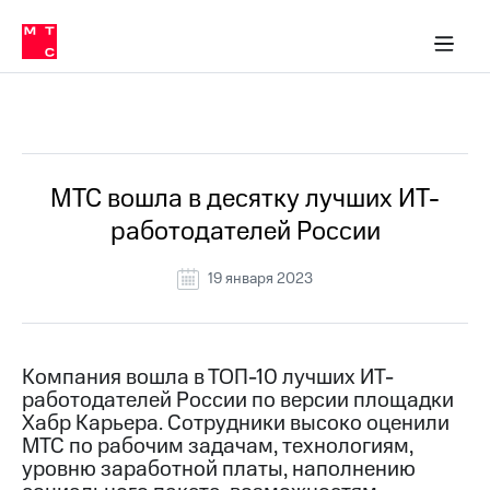
О
сторам и акционерам
Комплаенс и деловая этика
Устойчивое развитие
Медиа-центр
О МТС
О МТС
На главную
компании
О
компании
Стратегия
Стратегия
Все Новости
Карьера
в МТС
Карьера
в МТС
Пресс-
МТС вошла в десятку лучших ИТ-
релизы
История
работодателей России
компании
МТС
о технологиях
Правовая
19 января 2023
информация
Контакты
Компания вошла в ТОП-10 лучших ИТ-
Медиа-центр
работодателей России по версии площадки
Пресс-
Хабр Карьера. Сотрудники высоко оценили
релизы
МТС по рабочим задачам, технологиям,
МТС
уровню заработной платы, наполнению
о технологиях