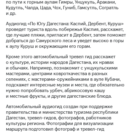
акционерам
по пути к горным аулам Гимры, Унцукуль, Аракани,
Документы
Кудутль, Чалда, Цада, Чох, Гуниб, Гамсутль, Согратль
ПАО
и др.
"МТС"
Собрания
Аудиогид «По Югу Дагестана: Каспий, Дербент, Куруш»
акционеров
проведет туриста вдоль побережья Каспия, расскажет,
Личный
где лучшие пляжи, пригласит в Дербент, затем поможет
кабинет
добраться до Самурского леса и уведет высоко в горы
акционера
к аулу Куруш и окружающим его горам.
Акционерный
Кроме этого автомобильный тревел гид расскажет
капитал
о культуре, истории народов Дагестана, их нравах
Контроль
и обычаях. Например, познакомит с унцукульскими
и
мастерами, центрами ковроткачества в разных
аудит
селениях, с мастерами-оружейниками в ауле Кубачи,
Рынок
подскажет интересные музеи и места, где обязательно
акций
нужно попробовать урбеч, абрикосовую кашу
и местные фрукты, и другие дагестанские блюда.
Описание
Программа
Автомобильный аудиогид создан при поддержке
приобретения
правительства и министерства туризма республики
Порядок
Дагестан, тревел-гидов, фотографов, работников
выкупа
культуры региона. Фотографии для визуализации
акций
маршрута подготовил фотограф и тревел-гид
Дивиденды