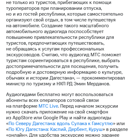
не только из туристов, прибегающих к помощи
туроператоров при планировании отпуска,
но и из гостей республики, которые самостоятельно
организуют свой отдых, в том числе путешествуя
на автомобиле. Создание такого масштабного
автомобильного аудиогида поспособствует
повышению привлекательности республики для
туристов, предпочитающих путешествовать,
не обращаясь к услугам профессиональных
экскурсоводов. Считаю, что аудиогид МТС поможет
туристам сориентироваться в республике, выбрать
достопримечательности для посещения, получить
подробную и достоверную информацию о культуре,
обычаях и истории Дагестана», — прокомментировал
министр по туризму и НХП РД Эмин Мерданов.
Аудиогидами бесплатно могут воспользоваться
абоненты всех операторов сотовой связи
на платформе
МТС Live
. Перед началом экскурсии
нужно скачать приложение на свой смартфон
из AppStore или Google Play и найти аудиогиды
«
По Северу Дагестана: вдоль Сулака к Гамсутлю
» или
«
По Югу Дагестана: Каспий, Дербент, Куруш
» в разделе
«онлайн». Для удобства экскурсию можно заранее