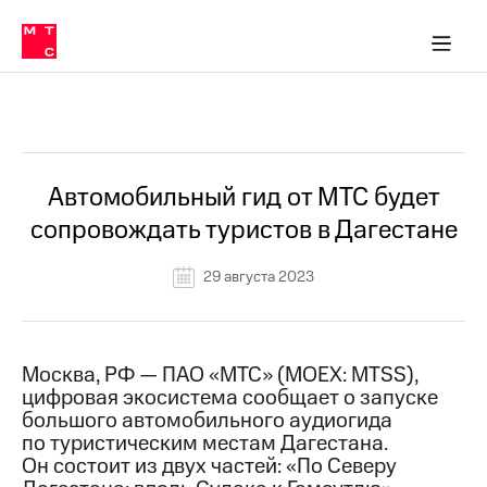
О
сторам и акционерам
Комплаенс и деловая этика
Устойчивое развитие
Медиа-центр
О МТС
О МТС
На главную
компании
О
компании
Стратегия
Стратегия
Все Новости
Карьера
в МТС
Карьера
в МТС
Пресс-
Автомобильный гид от МТС будет
релизы
История
сопровождать туристов в Дагестане
компании
МТС
о технологиях
Правовая
29 августа 2023
информация
Контакты
Москва, РФ — ПАО «МТС» (MOEX: MTSS),
Медиа-центр
цифровая экосистема сообщает о запуске
Пресс-
большого автомобильного аудиогида
релизы
по туристическим местам Дагестана.
МТС
Он состоит из двух частей: «По Северу
о технологиях