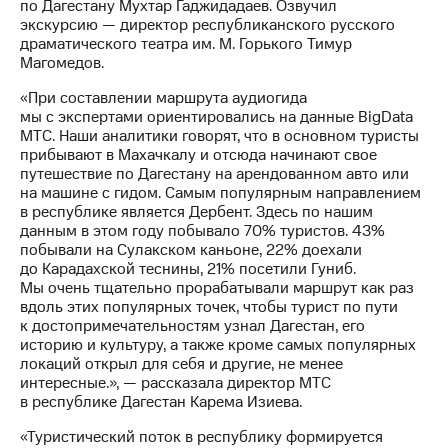
по Дагестану Мухтар Гаджидадаев. Озвучил
Рынок
экскурсию — директор республиканского русского
облигаций
драматического театра им. М. Горького Тимур
Магомедов.
Описание
Еврооблигации-2023
«При составлении маршрута аудиогида
Уведомление
мы с экспертами ориентировались на данные BigData
о
МТС. Наши аналитики говорят, что в основном туристы
погашении
прибывают в Махачкалу и отсюда начинают свое
именных
путешествие по Дагестану на арендованном авто или
облигаций
на машине с гидом. Самым популярным направлением
Другое
в республике является Дербент. Здесь по нашим
данным в этом году побывало 70% туристов. 43%
Регистратор
побывали на Сулакском каньоне, 22% доехали
Реквизиты
до Карадахской теснины, 21% посетили Гуниб.
Контакты
Мы очень тщательно прорабатывали маршрут как раз
йчивое развитие
вдоль этих популярных точек, чтобы турист по пути
и деловая этика
к достопримечательностям узнал Дагестан, его
На главную
историю и культуру, а также кроме самых популярных
локаций открыл для себя и другие, не менее
интересные.», — рассказала директор МТС
в республике Дагестан Карема Изиева.
«Туристический поток в республику формируется