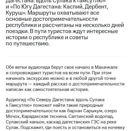
Дагестана: вдоль Сулака к Гамсутлю»
и «По Югу Дагестана: Каспий, Дербент,
Достижения
Куруш». Маршруты охватывают все
основные достопримечательности
Интервью
республики и рассчитаны на несколько дней
поездки. В пути туристов ждут интересные
Финансовая
истории о республике и советы
отчетность
по путешествию.
Контакты
Новости
в
Обе ветки аудиогида берут свое начало в Махачкале
регионе
и сопровождают туристов на всем пути. При этом
начинать экскурсию можно и в любой другой точке
м и акционерам
маршрута — каждый рассказ о достопримечательности
Корпоративное
написан как самостоятельная история.
управление
Аудиогид «По Северу Дагестана: вдоль Сулака
Корпоративный
к Гамсутлю» поможет найти такие природные
секретарь
достопримечательности как бархан Сарыкум, озеро
Раскрытие
Мочох, Карадахская теснина, Салтинский водопад,
информации
Сулакский каньон, каскад дагестанских ГЭС на реке
Информация
Сулак. Подскажет, где поесть и остановиться на ночевку