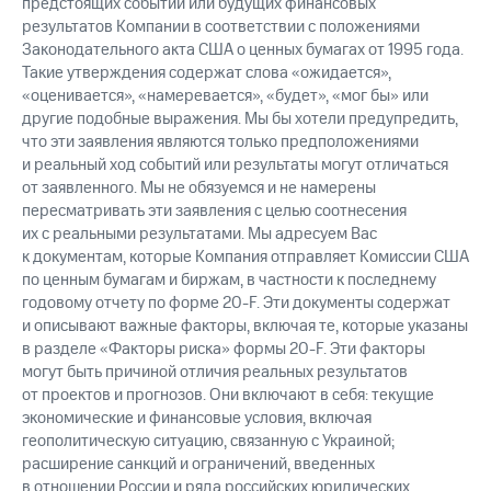
предстоящих событий или будущих финансовых
результатов Компании в соответствии с положениями
Законодательного акта США о ценных бумагах от 1995 года.
Такие утверждения содержат слова «ожидается»,
«оценивается», «намеревается», «будет», «мог бы» или
другие подобные выражения. Мы бы хотели предупредить,
что эти заявления являются только предположениями
и реальный ход событий или результаты могут отличаться
от заявленного. Мы не обязуемся и не намерены
пересматривать эти заявления с целью соотнесения
их с реальными результатами. Мы адресуем Вас
к документам, которые Компания отправляет Комиссии США
по ценным бумагам и биржам, в частности к последнему
годовому отчету по форме 20-F. Эти документы содержат
и описывают важные факторы, включая те, которые указаны
в разделе «Факторы риска» формы 20-F. Эти факторы
могут быть причиной отличия реальных результатов
от проектов и прогнозов. Они включают в себя: текущие
экономические и финансовые условия, включая
геополитическую ситуацию, связанную с Украиной;
расширение санкций и ограничений, введенных
в отношении России и ряда российских юридических