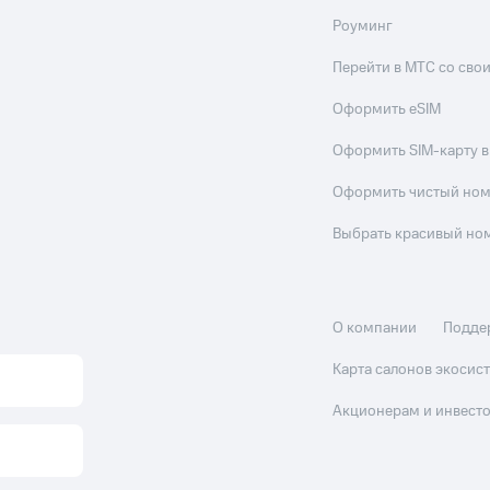
Роуминг
Перейти в МТС со св
Оформить eSIM
Оформить SIM-карту в
Оформить чистый но
Выбрать красивый но
О компании
Подде
Карта салонов экоси
Акционерам и инвест