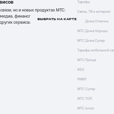
рвисов
Тарифы
 связи, но и новых продуктах МТС:
Связь, ТВ и интернет
 медиа, финансовых сервисах,
ВЫБРАТЬ НА КАРТЕ
МТС Дома Отлично
 других сервисах компании
МТС Дома Хорошо
МТС Дома Супер
Тарифы мобильной св
МТС Проще
RED
РИИЛ
МТС Супер
МТС ТОП
МТС Junior