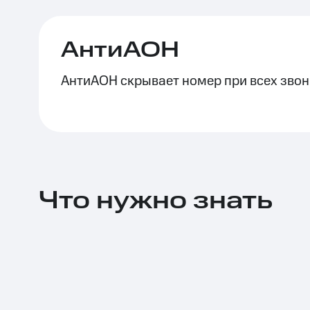
Тарифы RED, РИИЛ и МТС Супер дешев
АнтиАОН
Обзоры товаров
АнтиАОН скрывает номер при всех звон
Скидки до 40%
на смартфоны
при покупке со связью МТС
Что нужно знать