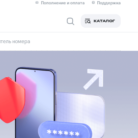
Пополнение и оплата
Поддержка
Скидка 30% на связь
Личные кабинеты
КАТАЛОГ
Мобильная связь
тель номера
IM-карта для иностранцев
M
Для дома
ерейти в МТС со своим
ой МТС
Сервисы и подписки
фитнес
Приложения от МТС