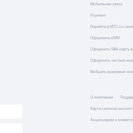
Мобильная связь
Роуминг
Перейти в МТС со св
Оформить eSIM
Оформить SIM-карту в
Оформить чистый но
Выбрать красивый но
О компании
Подде
Карта салонов экоси
Акционерам и инвест