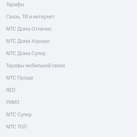
МТС
Тарифы
КИОН
Деньги
Строки
МТС
Связь, ТВ и интернет
Накопления
Live
МТС Дома Отлично
Откладывайте
Гудок
деньги
МТС Дома Хорошо
и получайте
Мой
доход 15%
МТС
МТС Дома Супер
Акции
Условия
Все
Тарифы мобильной связи
пополнения
приложения
Финансы
МТС Проще
Скидка
Инвестиции
30%
RED
на связь
Получайте
доход
РИИЛ
онлайн
Тарифы
Страхование
RED,
МТС Супер
РИИЛ
Покупка
и МТС Супер
МТС ТОП
полисов
дешевле
онлайн
при оплате