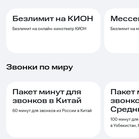
Услуги
149 ₽/
мес
Акции
Безлимит на КИОН
Мессе
МТС
Домашний
Безлимит на онлайн-кинотеатр КИОН
Безлимит на 
Premium
интернет
Подписка
Домашнее
на гигабайты
ТВ
интернета,
фильмы,
Спутниковое
музыка
Звонки по миру
ТВ
и многое
другое
Домашний
Семейная
телефон
группа
Пакет минут для
Пакет 
Перейти
звонков в Китай
звонко
Скидка
в МТС
на тарифы,
Средн
со своим
60 минут для звонков из России в Китай
общие
номером
подписки
100 минут для
и услуги,
в Узбекистан,
Поддержка
доступ
к геолокации