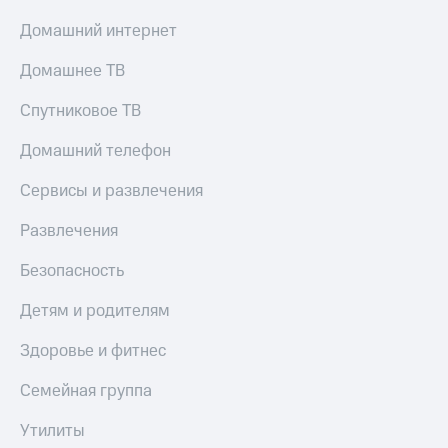
Смартфоны
Домашний интернет
Наушники
и
Домашнее ТВ
колонки
Спутниковое ТВ
Умные
часы
Домашний телефон
и
трекеры
Сервисы и развлечения
Умный
Развлечения
дом
Безопасность
Планшеты
Детям и родителям
Акции
и
скидки
Здоровье и фитнес
Все
Семейная группа
товары
Утилиты