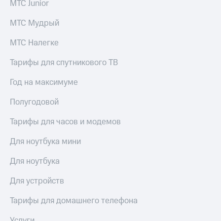
МТС Junior
Скидка 30%
с карты
на связь
МТС Деньги
МТС Мудрый
С картой
Обзоры
МТС
товаров
МТС Налегке
Деньги
МТС
Скидки
Тарифы для спутникового ТВ
Накопления
до 40%
на смартфоны
Год на максимуме
Откладывайте
деньги
Полугодовой
при
и получайте
покупке
доход 15%
со связью
Тарифы для часов и модемов
Платежи
МТС
и
Для ноутбука мини
переводы
Для ноутбука
Пополнить
номер
Для устройств
МТС
Тарифы для домашнего телефона
Настройки
автоплатежа
Услуги