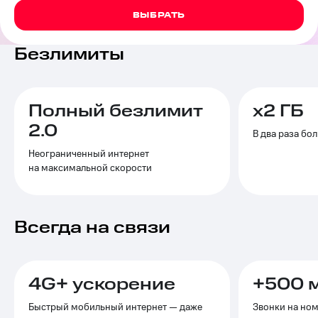
на связь
ВЫБРАТЬ
Роуминг
Тарифы
Безлимиты
RED,
Семейная
РИИЛ
группа
и МТС
Супер
Заказать
дешевле
Полный безлимит
х2 ГБ
SIM-
при
2.0
карту
оплате
В два раза бо
с карты
Неограниченный интернет
Оформить
МТС
на максимальной скорости
eSIM
Деньги
SIM-
Выберите
карта
и подключите
Всегда на связи
для
ТВ
иностранцев
с выгодным
тарифом
Оформить
4G+ ускорение
чистый
+500 м
Тарифы
номер
Быстрый мобильный интернет — даже
Звонки на но
Интернет,