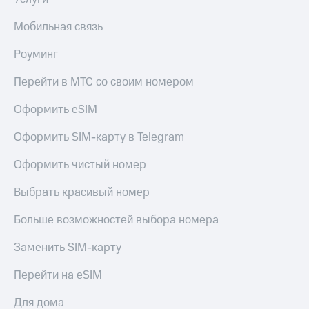
Пополнить
номер
Мобильная связь
другого
оператора
Роуминг
Оплата
Перейти в МТС со своим номером
интернета
и
Оформить eSIM
ТВ
Оформить SIM-карту в Telegram
Переводы
с
Оформить чистый номер
телефона
на карту
Выбрать красивый номер
МТС Pay
Больше возможностей выбора номера
Оплата
Заменить SIM-карту
по QR-
коду
за границей
Перейти на eSIM
тернет-магазин
Для дома