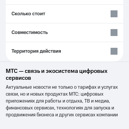
Live
и не
только
Гудок
Сколько стоит
Безопасность
Мой
МТС
Финансы
Совместимость
Все
Детям
приложения
и родителям
Территория действия
Инвестиции
Здоровье
и фитнес
Получайте
МТС — связь и экосистема цифровых
доход
Приложения
сервисов
онлайн
от МТС
Страхование
Актуальные новости не только о тарифах и услугах
Акции
связи, но и новых продуктах МТС: цифровых
Покупка
полисов
приложениях для работы и отдыха, ТВ и медиа,
Приложения
онлайн
КИОН
финансовых сервисах, технологиях для запуска и
Скидка 30%
продвижения бизнеса и других сервисах компании
на связь
КИОН
Музыка
С картой