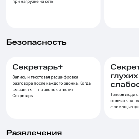
Выбрать
при нагрузке на сеть
ТВ и телефон
красивый
для дома
номер
Услуги
Заменить
SIM-
Личный
карту
кабинет
Безопасность
интернета
Перейти
и
на
ТВ
eSIM
Личный
Секретарь+
Секре
кабинет
Для дома
спутникового
глухих
Запись и текстовая расшифровка
Выберите
ТВ
слабо
разговора после каждого звонка. Когда
и подключите
Скачать
вы заняты — на звонок ответит
ТВ
приложение
Теперь люди с
с выгодным
Секретарь
Мой
отвечать на т
тарифом
МТС
с помощью ци
Акции
Тарифы
Интернет,
ТВ и телефон
Видеонаблюдение
Развлечения
для дома
для дома