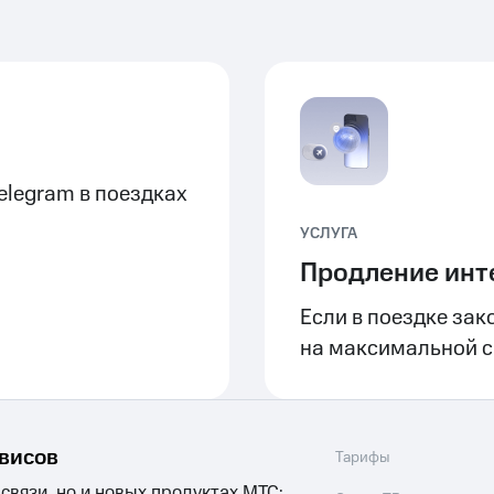
elegram в поездках
УСЛУГА
Продление инт
Если в поездке зак
на максимальной ск
рвисов
Тарифы
 связи, но и новых продуктах МТС: