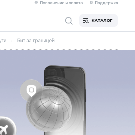
Пополнение и оплата
Поддержка
Скидка 30% на связь
Личные кабинеты
КАТАЛОГ
Мобильная связь
уги
Бит за границей
IM-карта для иностранцев
M
Для дома
ерейти в МТС со своим
ой МТС
Сервисы и подписки
фитнес
Приложения от МТС