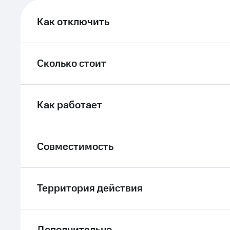
ле при оплате с карты МТС Деньги
Как отключить
Сколько стоит
Как работает
Совместимость
Территория действия