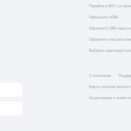
Перейти в МТС со св
Оформить eSIM
Оформить SIM-карту в
Оформить чистый но
Выбрать красивый но
О компании
Подде
Карта салонов экоси
Акционерам и инвест