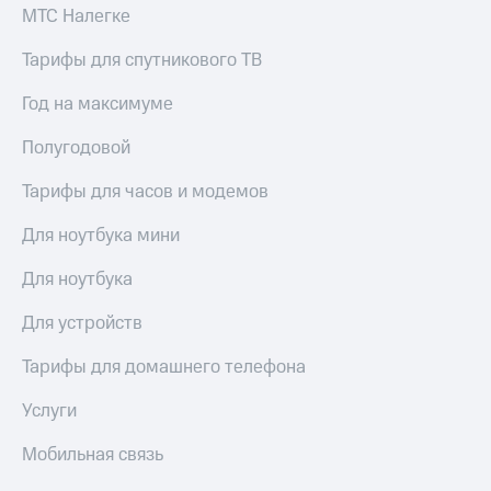
висы и подписки
Сертификаты
МТС Налегке
МТС
безопасности
Premium
Тарифы для спутникового ТВ
Всё
Подписка
под
Год на максимуме
на гигабайты
рукой
интернета,
в Мой МТС
Полугодовой
фильмы,
музыка
Посмотрите,
и многое
Тарифы для часов и модемов
что
другое
полезного
Семейная
Для ноутбука мини
есть
группа
в нашем
Для ноутбука
приложении
Скидка
на тарифы,
Для устройств
КИОН
общие
подписки
Тарифы для домашнего телефона
КИОН
и услуги,
Музыка
доступ
Услуги
к геолокации
КИОН
Кино,
Мобильная связь
Строки
музыка,
книги