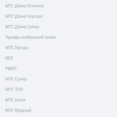
Услуги
149 ₽/
МТС Дома Отлично
мес
Акции
МТС Дома Хорошо
МТС
Домашний
Premium
МТС Дома Супер
интернет
Подписка
Тарифы мобильной связи
Домашнее
на гигабайты
ТВ
интернета,
МТС Проще
фильмы,
Спутниковое
музыка
ТВ
RED
и многое
другое
Домашний
РИИЛ
Семейная
телефон
группа
МТС Супер
Перейти
Скидка
в МТС
на тарифы,
МТС ТОП
со своим
общие
номером
подписки
МТС Junior
и услуги,
Поддержка
доступ
МТС Мудрый
к геолокации