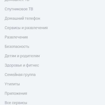
МТС
КИОН
Деньги
Спутниковое ТВ
Строки
МТС
Накопления
Live
Домашний телефон
Откладывайте
Гудок
Сервисы и развлечения
деньги
и получайте
Мой
Развлечения
доход 15%
МТС
Акции
Безопасность
Условия
Все
пополнения
приложения
Детям и родителям
Финансы
Скидка
Инвестиции
Здоровье и фитнес
30%
на связь
Получайте
Семейная группа
доход
онлайн
Тарифы
Утилиты
Страхование
RED,
РИИЛ
Приложения
Покупка
и МТС Супер
полисов
дешевле
Все сервисы
онлайн
при оплате