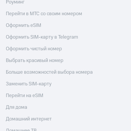
Live
Роуминг
и не
только
Гудок
Перейти в МТС со своим номером
Безопасность
Мой
Оформить eSIM
МТС
Финансы
Оформить SIM-карту в Telegram
Все
Детям
приложения
и родителям
Оформить чистый номер
Инвестиции
Здоровье
Выбрать красивый номер
и фитнес
Получайте
Больше возможностей выбора номера
доход
Приложения
онлайн
от МТС
Заменить SIM-карту
Страхование
Акции
Перейти на eSIM
Покупка
полисов
Приложения
Для дома
онлайн
КИОН
Скидка 30%
на связь
Домашний интернет
КИОН
Музыка
С картой
Домашнее ТВ