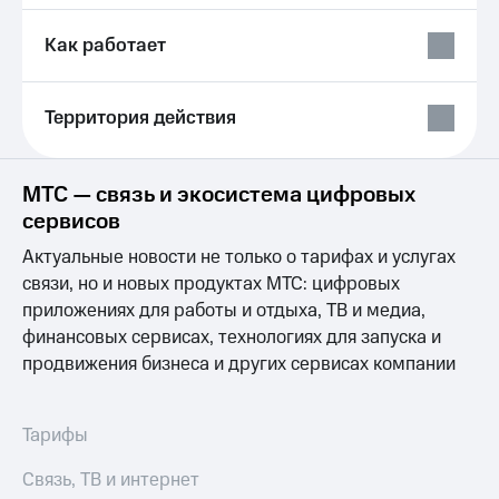
Выбрать
ТВ и телефон
красивый
для дома
Как работает
номер
Услуги
Заменить
SIM-
Личный
Территория действия
карту
кабинет
интернета
Перейти
и
МТС — связь и экосистема цифровых
на
ТВ
eSIM
Личный
сервисов
кабинет
Актуальные новости не только о тарифах и услугах
Для дома
спутникового
Выберите
ТВ
связи, но и новых продуктах МТС: цифровых
и подключите
Скачать
приложениях для работы и отдыха, ТВ и медиа,
ТВ
приложение
финансовых сервисах, технологиях для запуска и
с выгодным
Мой
продвижения бизнеса и других сервисах компании
тарифом
МТС
Акции
Тарифы
Интернет,
Тарифы
ТВ и телефон
Видеонаблюдение
для дома
для дома
Связь, ТВ и интернет