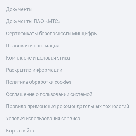
Скидка 30%
с карты
на связь
МТС Деньги
Документы
С картой
Обзоры
Документы ПАО «МТС»
МТС
товаров
Деньги
Сертификаты безопасности Минцифры
МТС
Скидки
Накопления
до 40%
Правовая информация
на смартфоны
Откладывайте
Комплаенс и деловая этика
деньги
при
и получайте
покупке
Раскрытие информации
доход 15%
со связью
Платежи
МТС
Политика обработки cookies
и
переводы
Соглашение о пользовании системой
Пополнить
Правила применения рекомендательных технологий
номер
МТС
Условия использования сервиса
Настройки
автоплатежа
Карта сайта