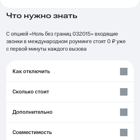
на связь
Что нужно знать
Роуминг
Тарифы
RED,
Семейная
РИИЛ
С опцией «Ноль без границ 032015» входящие
группа
и МТС
Супер
звонки в международном роуминге стоят 0 ₽ уже
Заказать
дешевле
с первой минуты каждого вызова
SIM-
при
карту
оплате
с карты
Оформить
МТС
Как отключить
eSIM
Деньги
SIM-
Выберите
Сколько стоит
карта
и подключите
для
ТВ
иностранцев
с выгодным
Дополнительно
тарифом
Оформить
чистый
Тарифы
номер
Совместимость
Интернет,