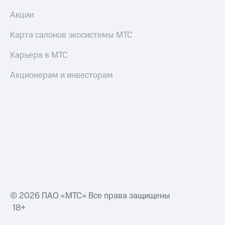
Смартфоны
Акции
Наушники
и
Карта салонов экосистемы МТС
колонки
Карьера в МТС
Умные
часы
Акционерам и инвесторам
и
трекеры
Умный
дом
Планшеты
Акции
и
скидки
Все
© 2026 ПАО «МТС» Все права защищены
товары
18+