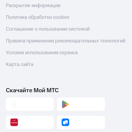
Пополнить
Раскрытие информации
номер
другого
Политика обработки cookies
оператора
Соглашение о пользовании системой
Оплата
интернета
Правила применения рекомендательных технологий
и
ТВ
Условия использования сервиса
Переводы
Карта сайта
с
телефона
на карту
МТС Pay
Скачайте Мой МТС
Оплата
по QR-
коду
за границей
тернет-магазин