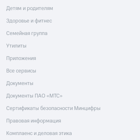
Скидка 30%
с карты
Детям и родителям
на связь
МТС Деньги
Здоровье и фитнес
С картой
Обзоры
МТС
товаров
Деньги
Семейная группа
МТС
Скидки
Накопления
до 40%
Утилиты
на смартфоны
Откладывайте
Приложения
деньги
при
и получайте
покупке
Все сервисы
доход 15%
со связью
Платежи
МТС
Документы
и
переводы
Документы ПАО «МТС»
Пополнить
Сертификаты безопасности Минцифры
номер
МТС
Правовая информация
Настройки
Комплаенс и деловая этика
автоплатежа