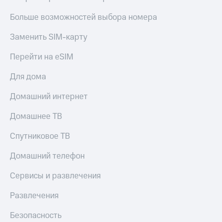
МТС
КИОН
Деньги
Больше возможностей выбора номера
Строки
МТС
Накопления
Заменить SIM-карту
Live
Откладывайте
Перейти на eSIM
Гудок
деньги
и получайте
Мой
Для дома
доход 15%
МТС
Акции
Домашний интернет
Условия
Все
пополнения
приложения
Домашнее ТВ
Финансы
Скидка
Инвестиции
Спутниковое ТВ
30%
на связь
Получайте
Домашний телефон
доход
онлайн
Тарифы
Сервисы и развлечения
Страхование
RED,
РИИЛ
Развлечения
Покупка
и МТС Супер
полисов
дешевле
Безопасность
онлайн
при оплате