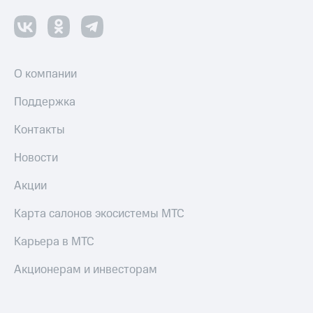
Смартфоны
Наушники
и
колонки
О компании
Умные
часы
Поддержка
и
трекеры
Контакты
Умный
Новости
дом
Акции
Планшеты
Карта салонов экосистемы МТС
Акции
и
Карьера в МТС
скидки
Акционерам и инвесторам
Все
товары