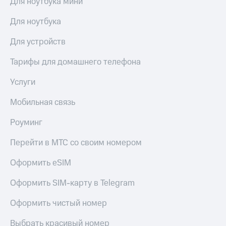
Для ноутбука мини
Live
и не
только
Для ноутбука
Гудок
Безопасность
Мой
Для устройств
МТС
Финансы
Тарифы для домашнего телефона
Все
Детям
приложения
Услуги
и родителям
Инвестиции
Здоровье
Мобильная связь
и фитнес
Получайте
Роуминг
доход
Приложения
онлайн
от МТС
Перейти в МТС со своим номером
Страхование
Акции
Оформить eSIM
Покупка
полисов
Приложения
Оформить SIM-карту в Telegram
онлайн
КИОН
Скидка 30%
Оформить чистый номер
на связь
КИОН
Музыка
Выбрать красивый номер
С картой