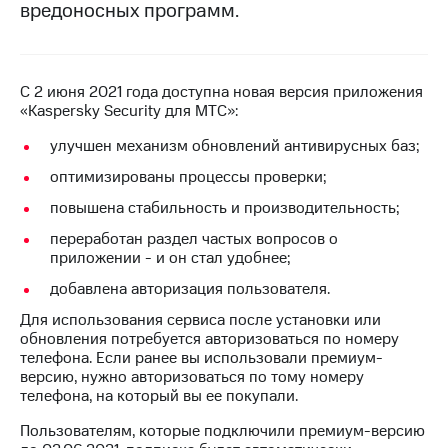
вредоносных программ.
на связь
Роуминг
Тарифы
RED,
Семейная
С 2 июня 2021 года доступна новая версия приложения
РИИЛ
группа
«Kaspersky Security для МТС»:
и МТС
Супер
улучшен механизм обновлений антивирусных баз;
Заказать
дешевле
SIM-
при
оптимизированы процессы проверки;
карту
оплате
с карты
повышена стабильность и производительность;
Оформить
МТС
переработан раздел частых вопросов о
eSIM
Деньги
приложении - и он стал удобнее;
SIM-
Выберите
добавлена авторизация пользователя.
карта
и подключите
для
Для использования сервиса после установки или
ТВ
иностранцев
обновления потребуется авторизоваться по номеру
с выгодным
телефона. Если ранее вы использовали премиум-
тарифом
Оформить
версию, нужно авторизоваться по тому номеру
чистый
телефона, на который вы ее покупали.
Тарифы
номер
Пользователям, которые подключили премиум-версию