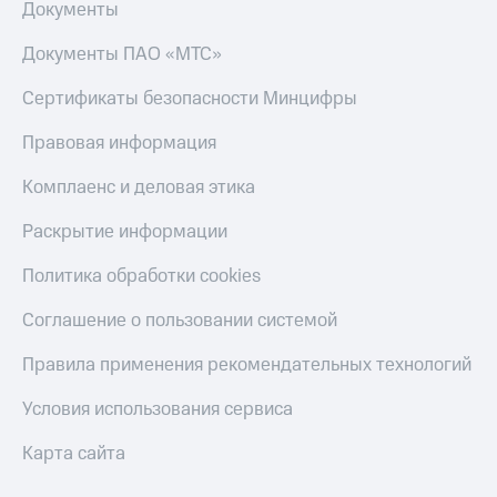
Документы
Тарифы
Покупка
RED,
Документы ПАО «МТС»
полисов
РИИЛ
онлайн
и МТС Супер
Сертификаты безопасности Минцифры
дешевле
Скидка 30%
при оплате
на связь
Правовая информация
с карты
МТС Деньги
С картой
Комплаенс и деловая этика
МТС
Обзоры
Деньги
Раскрытие информации
товаров
МТС
Политика обработки cookies
Скидки
Накопления
до 40%
Соглашение о пользовании системой
Откладывайте
на смартфоны
деньги
Правила применения рекомендательных технологий
и получайте
при
доход 15%
покупке
Условия использования сервиса
со связью
Платежи
МТС
и
Карта сайта
переводы