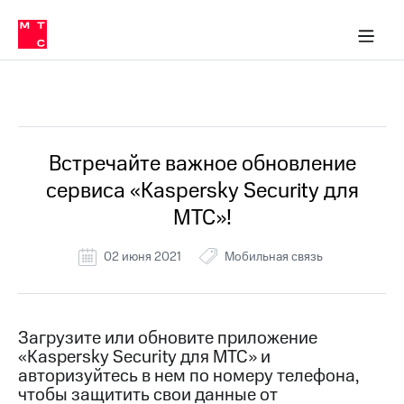
Перенести
ка 30% на связь
обильная связь
Сервисы и подписки
Интернет-магазин
Для дома
Скидка 30% на связь
Личные кабинеты
Финансы
Приложения
номер
ичные кабинеты
в МТС
Мобильная
связь
Все Новости
Тарифы
Интернет
и
ТВ
Услуги
Встречайте важное обновление
Спутниковое
сервиса «Kaspersky Security для
ТВ
Роуминг
МТС»!
МТС
Деньги
02 июня 2021
Мобильная связь
Личный
кабинет
Мобильная связь
Скачать
Перенести
приложение
номер
Мой
в МТС
Загрузите или обновите приложение
МТС
«Kaspersky Security для МТС» и
Акции
Тарифы
авторизуйтесь в нем по номеру телефона,
чтобы защитить свои данные от
Скидка 30%
Услуги