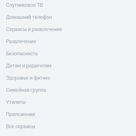
Спутниковое ТВ
КИОН
Скидка 30%
Музыка
на связь
Домашний телефон
КИОН
С картой
Сервисы и развлечения
Строки
МТС
Деньги
Развлечения
Live
МТС
Безопасность
Гудок
Накопления
Детям и родителям
Мой
Откладывайте
МТС
деньги
Здоровье и фитнес
и получайте
Все
доход 15%
приложения
Семейная группа
Акции
Финансы
Инвестиции
Условия
Утилиты
пополнения
Получайте
Приложения
доход
Скидка
онлайн
30%
Все сервисы
на связь
Страхование