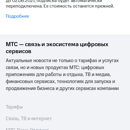
до 02.06.2021, подписка будет автоматически
Интернет,
Выбрать
переподключена. Ее стоимость останется прежней.
ТВ и телефон
красивый
для дома
номер
Подробнее
Заменить
Услуги
SIM-
карту
Личный
МТС — связь и экосистема цифровых
кабинет
Перейти
интернета
сервисов
на
и
eSIM
Актуальные новости не только о тарифах и услугах
ТВ
Личный
связи, но и новых продуктах МТС: цифровых
Для дома
кабинет
Выберите
приложениях для работы и отдыха, ТВ и медиа,
спутникового
и подключите
финансовых сервисах, технологиях для запуска и
ТВ
ТВ
Скачать
продвижения бизнеса и других сервисах компании
с выгодным
приложение
тарифом
Мой
МТС
Тарифы
Акции
Тарифы
Интернет,
Связь, ТВ и интернет
ТВ и телефон
Видеонаблюдение
для дома