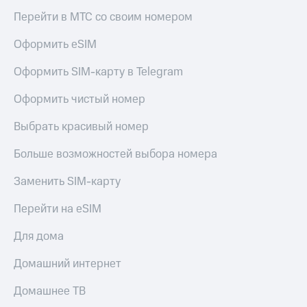
КИОН
Кино,
Перейти в МТС со своим номером
Строки
музыка,
книги
Оформить eSIM
Live
и не
только
Оформить SIM-карту в Telegram
Гудок
Безопасность
Оформить чистый номер
Мой
МТС
Финансы
Выбрать красивый номер
Все
Детям
приложения
Больше возможностей выбора номера
и родителям
Инвестиции
Заменить SIM-карту
Здоровье
и фитнес
Получайте
Перейти на eSIM
доход
Приложения
онлайн
от МТС
Для дома
Страхование
Акции
Домашний интернет
Покупка
Приложения
Домашнее ТВ
полисов
КИОН
онлайн