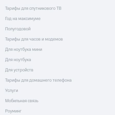
доступ
Тарифы для спутникового ТВ
висы и подписки
к геолокации
МТС
Сертификаты
Год на максимуме
Premium
безопасности
Подписка
Полугодовой
Всё
на гигабайты
интернета,
под
Тарифы для часов и модемов
фильмы,
рукой
музыка
в Мой МТС
Для ноутбука мини
и многое
другое
Для ноутбука
Посмотрите,
что
Семейная
полезного
Для устройств
группа
есть
в нашем
Тарифы для домашнего телефона
Скидка
приложении
на тарифы,
Услуги
общие
КИОН
подписки
Мобильная связь
и услуги,
КИОН
доступ
Музыка
к геолокации
Роуминг