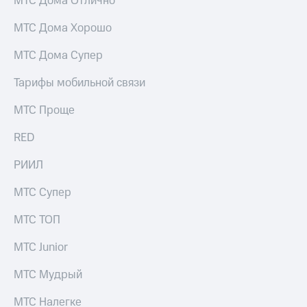
МТС Дома Отлично
для дома
МТС Дома Хорошо
Услуги
149 ₽/
мес
МТС Дома Супер
Акции
МТС
Тарифы мобильной связи
Домашний
Premium
интернет
МТС Проще
Подписка
Домашнее
на гигабайты
ТВ
RED
интернета,
фильмы,
Спутниковое
РИИЛ
музыка
ТВ
и многое
другое
МТС Супер
Домашний
телефон
Семейная
МТС ТОП
группа
Перейти
МТС Junior
в МТС
Скидка
со своим
на тарифы,
МТС Мудрый
номером
общие
подписки
МТС Налегке
Поддержка
и услуги,