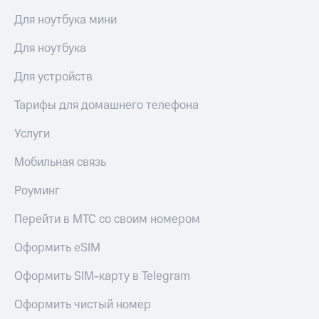
доступ
Для ноутбука мини
висы и подписки
к геолокации
МТС
Для ноутбука
Сертификаты
Premium
безопасности
Для устройств
Подписка
Всё
на гигабайты
Тарифы для домашнего телефона
интернета,
под
фильмы,
рукой
музыка
Услуги
в Мой МТС
и многое
другое
Мобильная связь
Посмотрите,
что
Семейная
Роуминг
полезного
группа
есть
Перейти в МТС со своим номером
в нашем
Скидка
приложении
на тарифы,
Оформить eSIM
общие
КИОН
подписки
Оформить SIM-карту в Telegram
и услуги,
КИОН
доступ
Музыка
Оформить чистый номер
к геолокации