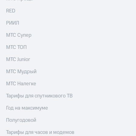
для дома
RED
Услуги
149 ₽/
мес
РИИЛ
Акции
МТС
МТС Супер
Домашний
Premium
интернет
МТС ТОП
Подписка
Домашнее
на гигабайты
МТС Junior
ТВ
интернета,
фильмы,
Спутниковое
МТС Мудрый
музыка
ТВ
и многое
МТС Налегке
другое
Домашний
телефон
Семейная
Тарифы для спутникового ТВ
группа
Перейти
Год на максимуме
в МТС
Скидка
со своим
на тарифы,
Полугодовой
номером
общие
подписки
Тарифы для часов и модемов
Поддержка
и услуги,