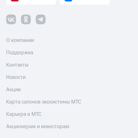
Пополнить
номер
МТС
Настройки
автоплатежа
О компании
Пополнить
номер
Поддержка
другого
оператора
Контакты
Оплата
Новости
интернета
и
Акции
ТВ
Карта салонов экосистемы МТС
Переводы
с
Карьера в МТС
телефона
на карту
Акционерам и инвесторам
МТС Pay