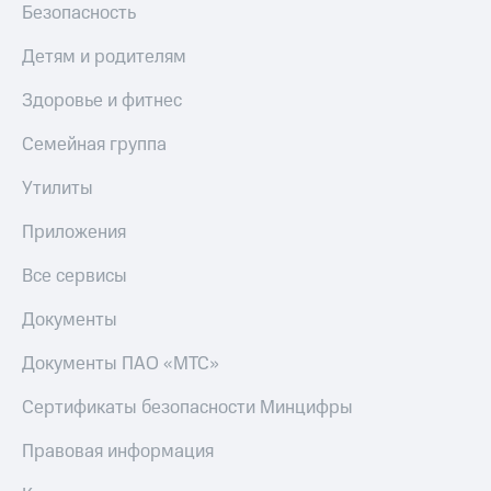
Безопасность
КИОН
Скидка 30%
Музыка
Детям и родителям
на связь
КИОН
С картой
Здоровье и фитнес
Строки
МТС
Деньги
Семейная группа
Live
МТС
Утилиты
Гудок
Накопления
Приложения
Мой
Откладывайте
МТС
деньги
Все сервисы
и получайте
Все
доход 15%
Документы
приложения
Акции
Финансы
Документы ПАО «МТС»
Инвестиции
Условия
пополнения
Получайте
Сертификаты безопасности Минцифры
доход
Скидка
онлайн
30%
Правовая информация
на связь
Страхование