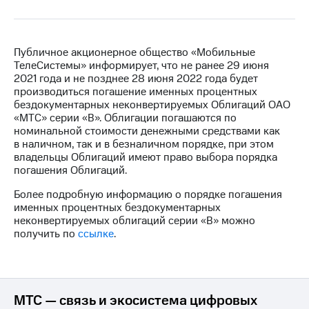
на связь
Роуминг
Тарифы
RED,
Публичное акционерное общество «Мобильные
Семейная
РИИЛ
ТелеСистемы» информирует, что не ранее 29 июня
группа
и МТС
2021 года и не позднее 28 июня 2022 года будет
Супер
производиться погашение именных процентных
Заказать
дешевле
бездокументарных неконвертируемых Облигаций ОАО
SIM-
при
«МТС» серии «В». Облигации погашаются по
карту
оплате
номинальной стоимости денежными средствами как
с карты
в наличном, так и в безналичном порядке, при этом
Оформить
МТС
владельцы Облигаций имеют право выбора порядка
eSIM
Деньги
погашения Облигаций.
SIM-
Более подробную информацию о порядке погашения
Выберите
карта
именных процентных бездокументарных
и подключите
для
неконвертируемых облигаций серии «В» можно
ТВ
иностранцев
получить по
ссылке
.
с выгодным
тарифом
Оформить
чистый
Тарифы
номер
МТС — связь и экосистема цифровых