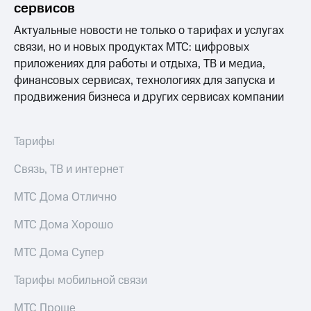
Интернет,
Выбрать
сервисов
ТВ и телефон
красивый
для дома
номер
Актуальные новости не только о тарифах и услугах
связи, но и новых продуктах МТС: цифровых
Заменить
приложениях для работы и отдыха, ТВ и медиа,
Услуги
SIM-
финансовых сервисах, технологиях для запуска и
карту
Личный
продвижения бизнеса и других сервисах компании
кабинет
Перейти
интернета
на
и
eSIM
Тарифы
ТВ
Личный
Для дома
Связь, ТВ и интернет
кабинет
Выберите
спутникового
и подключите
МТС Дома Отлично
ТВ
ТВ
Скачать
с выгодным
приложение
МТС Дома Хорошо
тарифом
Мой
МТС
МТС Дома Супер
Акции
Тарифы
Интернет,
Тарифы мобильной связи
ТВ и телефон
Видеонаблюдение
для дома
МТС Проще