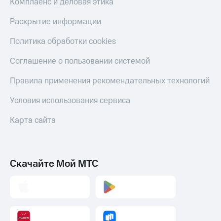
Комплаенс и деловая этика
Тарифы
Покупка
RED,
Раскрытие информации
полисов
РИИЛ
онлайн
и МТС Супер
Политика обработки cookies
дешевле
Скидка 30%
при оплате
Соглашение о пользовании системой
на связь
с карты
МТС Деньги
С картой
Правила применения рекомендательных технологий
МТС
Обзоры
Деньги
Условия использования сервиса
товаров
МТС
Карта сайта
Скидки
Накопления
до 40%
Откладывайте
на смартфоны
деньги
Скачайте Мой МТС
и получайте
при
доход 15%
покупке
со связью
Платежи
МТС
и
переводы