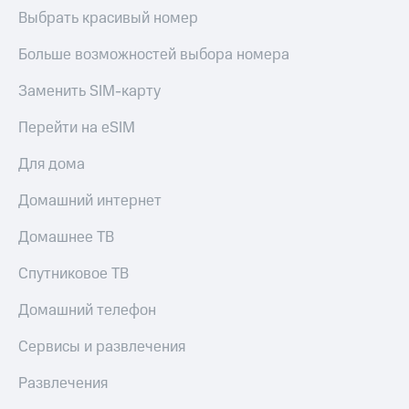
КИОН
Кино,
Выбрать красивый номер
Строки
музыка,
книги
Больше возможностей выбора номера
Live
и не
только
Заменить SIM-карту
Гудок
Безопасность
Перейти на eSIM
Мой
МТС
Финансы
Для дома
Все
Детям
Домашний интернет
приложения
и родителям
Домашнее ТВ
Инвестиции
Здоровье
и фитнес
Получайте
Спутниковое ТВ
доход
Приложения
онлайн
Домашний телефон
от МТС
Страхование
Акции
Сервисы и развлечения
Покупка
Приложения
Развлечения
полисов
КИОН
онлайн