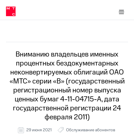
Перенести
ка 30% на связь
обильная связь
Сервисы и подписки
Интернет-магазин
Для дома
Скидка 30% на связь
Личные кабинеты
Финансы
Приложения
номер
ичные кабинеты
в МТС
Мобильная
связь
Все Новости
Тарифы
Интернет
и
ТВ
Услуги
Вниманию владельцев именных
Спутниковое
процентных бездокументарных
ТВ
Роуминг
неконвертируемых облигаций ОАО
МТС
«МТС» серии «В» (государственный
Деньги
Личный
регистрационный номер выпуска
кабинет
Мобильная связь
ценных бумаг 4-11-04715-А, дата
Скачать
Перенести
приложение
номер
государственной регистрации 24
Мой
в МТС
МТС
февраля 2011)
Акции
Тарифы
29 июня 2021
Обслуживание абонентов
Скидка 30%
Услуги