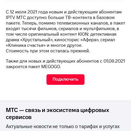
на связь
С 12 июля 2021 года новым и действующим абонентам
Роуминг
Тарифы
IPTV МТС доступно больше ТВ-контента в базовом
RED,
пакете. Теперь, помимо телевизионных каналов, в пакет
Семейная
РИИЛ
входят тысячи фильмов, сериалов и мультфильмов, в
группа
и МТС
том числе оригинальный контент KION: детективная
Супер
драма «Хрустальный», киносторис «Афера», сериал
Заказать
дешевле
«Клиника счастья» и многое другое.
SIM-
при
Стоимость при этом осталась прежней.
карту
оплате
с карты
Также для новых и действующих абонентов c 01.08.2021
Оформить
МТС
закроется пакет MEGOGO.
eSIM
Деньги
Подключить
SIM-
Выберите
карта
и подключите
для
ТВ
иностранцев
с выгодным
тарифом
МТС — связь и экосистема цифровых
Оформить
чистый
сервисов
Тарифы
номер
Актуальные новости не только о тарифах и услугах