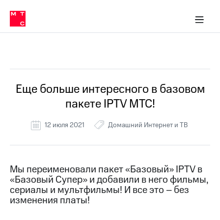
Перенести
ка 30% на связь
обильная связь
Сервисы и подписки
Интернет-магазин
Для дома
Скидка 30% на связь
Личные кабинеты
Финансы
Приложения
номер
ичные кабинеты
в МТС
Мобильная
связь
Все Новости
Тарифы
Интернет
и
ТВ
Услуги
Еще больше интересного в базовом
Спутниковое
пакете IPTV МТС!
ТВ
Роуминг
МТС
12 июля 2021
Домашний Интернет и ТВ
Деньги
Личный
кабинет
Мобильная связь
Скачать
Перенести
Мы переименовали пакет «Базовый» IPTV в
приложение
номер
«Базовый Супер» и добавили в него фильмы,
Мой
в МТС
МТС
сериалы и мультфильмы! И все это – без
Акции
изменения платы!
Тарифы
Скидка 30%
Услуги