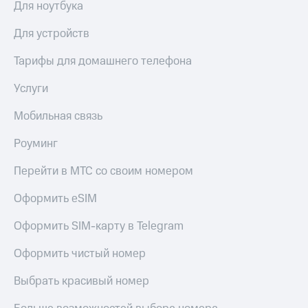
Для ноутбука
доступ
висы и подписки
к геолокации
Для устройств
МТС
Сертификаты
Premium
Тарифы для домашнего телефона
безопасности
Подписка
Услуги
Всё
на гигабайты
интернета,
под
фильмы,
Мобильная связь
рукой
музыка
в Мой МТС
и многое
Роуминг
другое
Посмотрите,
Перейти в МТС со своим номером
что
Семейная
полезного
группа
Оформить eSIM
есть
в нашем
Скидка
приложении
Оформить SIM-карту в Telegram
на тарифы,
общие
КИОН
Оформить чистый номер
подписки
и услуги,
КИОН
Выбрать красивый номер
доступ
Музыка
к геолокации