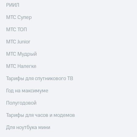
для дома
РИИЛ
Услуги
149 ₽/
МТС Супер
мес
Акции
МТС ТОП
МТС
Домашний
Premium
МТС Junior
интернет
Подписка
МТС Мудрый
Домашнее
на гигабайты
ТВ
интернета,
МТС Налегке
фильмы,
Спутниковое
музыка
ТВ
Тарифы для спутникового ТВ
и многое
другое
Домашний
Год на максимуме
телефон
Семейная
группа
Полугодовой
Перейти
в МТС
Скидка
Тарифы для часов и модемов
со своим
на тарифы,
номером
общие
Для ноутбука мини
подписки
Поддержка
и услуги,