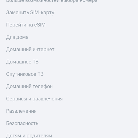
Больше возможностей выбора номера
КИОН
Кино,
Строки
музыка,
Заменить SIM-карту
книги
Live
и не
Перейти на eSIM
только
Гудок
Для дома
Безопасность
Мой
Домашний интернет
МТС
Финансы
Домашнее ТВ
Все
Детям
приложения
и родителям
Спутниковое ТВ
Инвестиции
Здоровье
Домашний телефон
и фитнес
Получайте
доход
Сервисы и развлечения
Приложения
онлайн
от МТС
Развлечения
Страхование
Акции
Безопасность
Покупка
Приложения
полисов
КИОН
Детям и родителям
онлайн