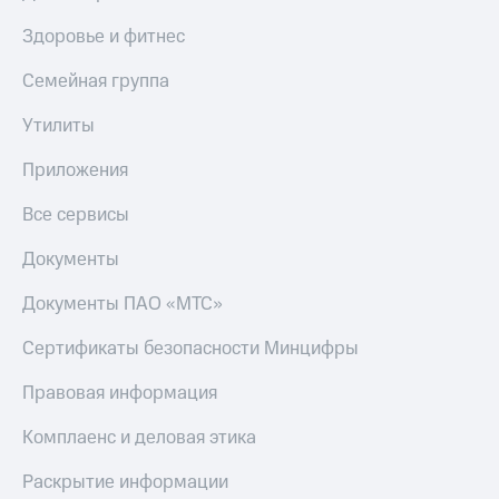
КИОН
Здоровье и фитнес
Скидка 30%
Музыка
на связь
Семейная группа
КИОН
С картой
Строки
МТС
Утилиты
Деньги
Live
Приложения
МТС
Гудок
Накопления
Все сервисы
Мой
Откладывайте
Документы
МТС
деньги
и получайте
Документы ПАО «МТС»
Все
доход 15%
приложения
Сертификаты безопасности Минцифры
Акции
Финансы
Инвестиции
Условия
пополнения
Правовая информация
Получайте
доход
Скидка
Комплаенс и деловая этика
онлайн
30%
на связь
Раскрытие информации
Страхование