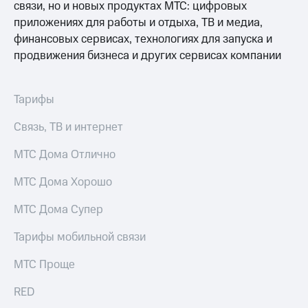
Интернет,
Выбрать
связи, но и новых продуктах МТС: цифровых
ТВ и телефон
красивый
приложениях для работы и отдыха, ТВ и медиа,
для дома
номер
финансовых сервисах, технологиях для запуска и
Заменить
продвижения бизнеса и других сервисах компании
Услуги
SIM-
карту
Личный
Тарифы
кабинет
Перейти
интернета
на
Связь, ТВ и интернет
и
eSIM
ТВ
МТС Дома Отлично
Личный
Для дома
кабинет
Выберите
МТС Дома Хорошо
спутникового
и подключите
ТВ
ТВ
Скачать
МТС Дома Супер
с выгодным
приложение
тарифом
Мой
Тарифы мобильной связи
МТС
Акции
Тарифы
МТС Проще
Интернет,
ТВ и телефон
RED
Видеонаблюдение
для дома