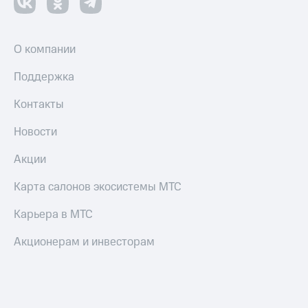
Пополнить
номер
МТС
О компании
Настройки
автоплатежа
Поддержка
Пополнить
Контакты
номер
другого
Новости
оператора
Акции
Оплата
интернета
Карта салонов экосистемы МТС
и
ТВ
Карьера в МТС
Переводы
Акционерам и инвесторам
с
телефона
на карту
МТС Pay