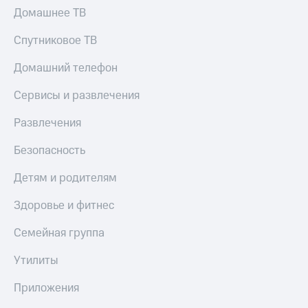
КИОН
Кино,
Домашнее ТВ
Строки
музыка,
книги
Спутниковое ТВ
Live
и не
только
Домашний телефон
Гудок
Безопасность
Сервисы и развлечения
Мой
МТС
Финансы
Развлечения
Все
Детям
Безопасность
приложения
и родителям
Детям и родителям
Инвестиции
Здоровье
и фитнес
Получайте
Здоровье и фитнес
доход
Приложения
онлайн
Семейная группа
от МТС
Страхование
Утилиты
Акции
Покупка
Приложения
Приложения
полисов
КИОН
онлайн