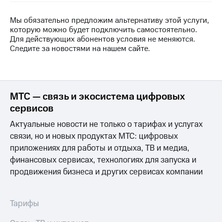
на связь
Мы обязательно предложим альтернативу этой услуги,
Роуминг
Тарифы
которую можно будет подключить самостоятельно.
RED,
Для действующих абонентов условия не меняются.
Семейная
РИИЛ
Следите за новостями на нашем сайте.
группа
и МТС
Супер
Заказать
дешевле
SIM-
при
карту
оплате
МТС — связь и экосистема цифровых
с карты
сервисов
Оформить
МТС
eSIM
Деньги
Актуальные новости не только о тарифах и услугах
связи, но и новых продуктах МТС: цифровых
SIM-
Выберите
приложениях для работы и отдыха, ТВ и медиа,
карта
и подключите
для
ТВ
финансовых сервисах, технологиях для запуска и
иностранцев
с выгодным
продвижения бизнеса и других сервисах компании
тарифом
Оформить
чистый
Тарифы
Тарифы
номер