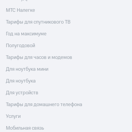
для дома
МТС Налегке
Услуги
149 ₽/
мес
Тарифы для спутникового ТВ
Акции
МТС
Год на максимуме
Домашний
Premium
интернет
Полугодовой
Подписка
Домашнее
на гигабайты
Тарифы для часов и модемов
ТВ
интернета,
фильмы,
Для ноутбука мини
Спутниковое
музыка
ТВ
и многое
Для ноутбука
другое
Домашний
телефон
Семейная
Для устройств
группа
Перейти
Тарифы для домашнего телефона
в МТС
Скидка
со своим
на тарифы,
Услуги
номером
общие
подписки
Мобильная связь
Поддержка
и услуги,