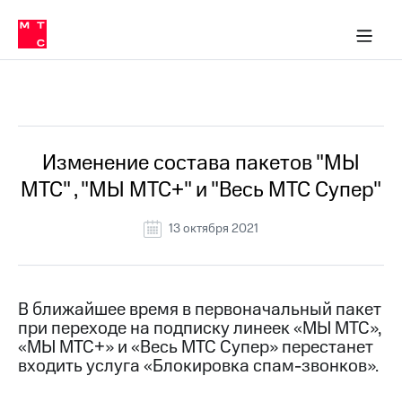
Перенести
ка 30% на связь
обильная связь
Сервисы и подписки
Интернет-магазин
Для дома
Скидка 30% на связь
Личные кабинеты
Финансы
Приложения
номер
ичные кабинеты
в МТС
Мобильная
связь
Все Новости
Тарифы
Интернет
и
ТВ
Услуги
Изменение состава пакетов "МЫ
Спутниковое
МТС" , "МЫ МТС+" и "Весь МТС Супер"
ТВ
Роуминг
МТС
13 октября 2021
Деньги
Личный
кабинет
Мобильная связь
Скачать
Перенести
В ближайшее время в первоначальный пакет
приложение
номер
при переходе на подписку линеек «МЫ МТС»,
Мой
в МТС
МТС
«МЫ МТС+» и «Весь МТС Супер» перестанет
Акции
входить услуга «Блокировка спам-звонков».
Тарифы
Скидка 30%
Услуги