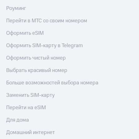
доступ
Роуминг
висы и подписки
к геолокации
МТС
Перейти в МТС со своим номером
Сертификаты
Premium
безопасности
Оформить eSIM
Подписка
Всё
на гигабайты
Оформить SIM-карту в Telegram
интернета,
под
фильмы,
рукой
Оформить чистый номер
музыка
в Мой МТС
и многое
другое
Выбрать красивый номер
Посмотрите,
что
Семейная
Больше возможностей выбора номера
полезного
группа
есть
Заменить SIM-карту
в нашем
Скидка
приложении
на тарифы,
Перейти на eSIM
общие
КИОН
подписки
Для дома
и услуги,
КИОН
доступ
Музыка
Домашний интернет
к геолокации