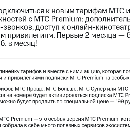
услуги, доступ к геолокации
одключиться к новым тарифам МТС и
пасность
Финансы
Детям и родителям
Здоровье и 
ильмы, музыка и многое другое
ностей с МТС Premium: дополнитель
-звонков, доступ к онлайн-кинотеатр
услуги, доступ к геолокации
ive
Гудок
Мой МТС
Все приложения
им привилегиям. Первые 2 месяца — 
б. в месяц!
 в нашем приложении
инейку тарифов и вместе с ними акцию, которая по
 и привилегиями подписки МТС Premium на особых 
ive
Гудок
Мой МТС
Все приложения
Инвестиции
ифов МТС Проще, МТС Больше, МТС Супер или МТС К
ода на номере будет активироваться подписка МТС 
 можно будет продлить по специальной цене — 199 р
ход 15%
ер МТС
Настройки автоплатежа
Пополнить номер др
МТС Premium — это особая версия МТС Premium, кот
 на карту
МТС Pay
Оплата по QR-коду за границей
и собрала в себе много полезных сервисов экосисте