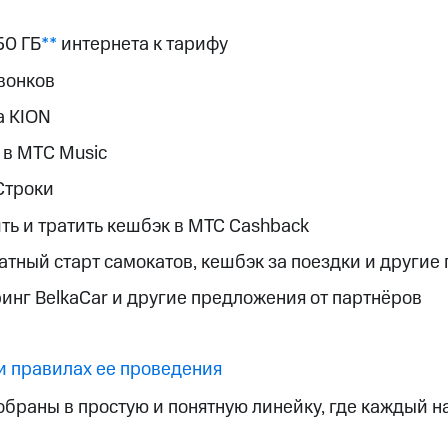
ые часы и трекеры
Умный дом
Планшеты
Акции и 
ход 15%
50 ГБ
**
интернета к тарифу
вонков
а KION
 в MTС Music
ле при оплате с карты МТС Деньги
Строки
ть и тратить кешбэк в МТС Cashback
латный старт самокатов, кешбэк за поездки и други
инг BelkaCar и другие предложения от партнёров
и правилах ее проведения
браны в простую и понятную линейку, где каждый 