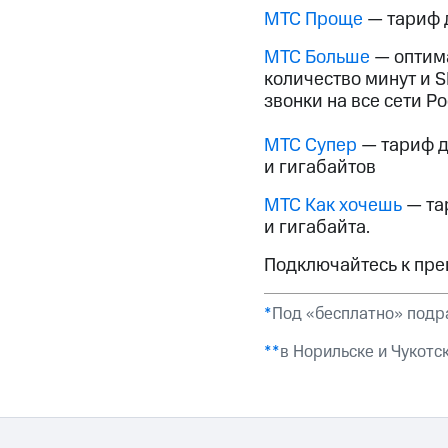
МТС Проще
— тариф д
МТС Больше
— оптима
количество минут и 
звонки на все сети Р
МТС Супер
— тариф д
и гигабайтов
МТС Как хочешь
— та
и гигабайта.
Подключайтесь к пр
*
Под «бесплатно» подр
**
в Норильске и Чукот