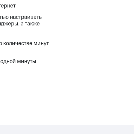
тернет
тью настраивать
нджеры, а также
о количестве минут
 одной минуты