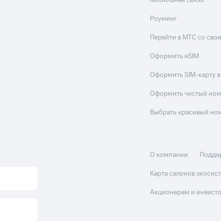
Мобильная связь
Роуминг
Перейти в МТС со св
Оформить eSIM
Оформить SIM-карту в
Оформить чистый но
Выбрать красивый но
О компании
Подде
Карта салонов экоси
Акционерам и инвест