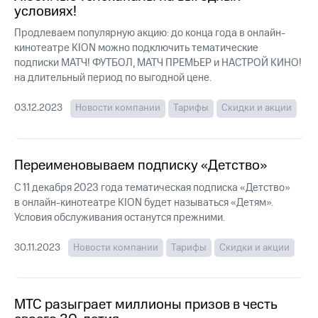
Интернет,
Выбрать
условиях!
ТВ и телефон
красивый
для дома
номер
Продлеваем популярную акцию: до конца года в онлайн-
кинотеатре KION можно подключить тематические
Заменить
подписки МАТЧ! ФУТБОЛ, МАТЧ ПРЕМЬЕР и НАСТРОЙ КИНО!
Услуги
SIM-
на длительный период по выгодной цене.
карту
Личный
кабинет
03.12.2023
Новости компании
Тарифы
Скидки и акции
Перейти
интернета
на
и
eSIM
ТВ
Личный
Переименовываем подписку «Детство»
Для дома
кабинет
Выберите
С 11 декабря 2023 года тематическая подписка «Детство»
спутникового
и подключите
ТВ
в онлайн-кинотеатре KION будет называться «Детям».
ТВ
Скачать
Условия обслуживания останутся прежними.
с выгодным
приложение
тарифом
Мой
30.11.2023
Новости компании
Тарифы
Скидки и акции
МТС
Акции
Тарифы
Интернет,
ТВ и телефон
МТС разыграет миллионы призов в честь
Видеонаблюдение
для дома