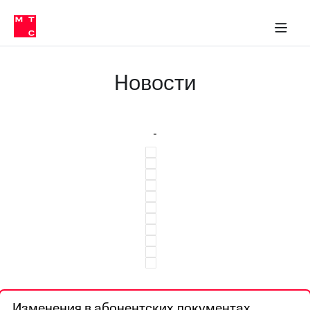
Перенести
ка 30% на связь
обильная связь
Сервисы и подписки
Интернет-магазин
Для дома
Скидка 30% на связь
Личные кабинеты
Финансы
Приложения
номер
ичные кабинеты
в МТС
Мобильная
связь
Новости
Тарифы
Интернет
и
ТВ
Услуги
Спутниковое
ТВ
Роуминг
МТС
Деньги
Личный
кабинет
Мобильная связь
Скачать
Перенести
приложение
номер
Мой
в МТС
МТС
Акции
Тарифы
Скидка 30%
Изменения в абонентских документах
Услуги