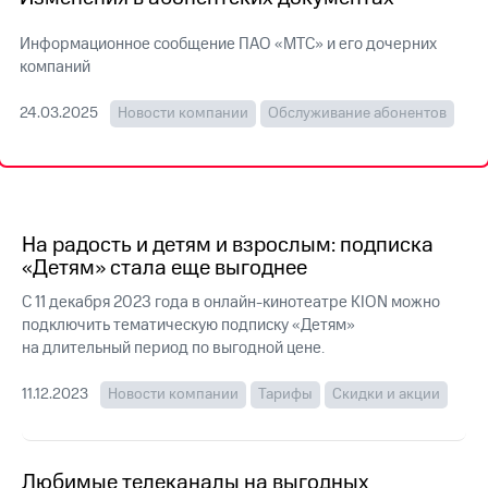
на связь
Информационное сообщение ПАО «МТС» и его дочерних
Роуминг
Тарифы
компаний
RED,
Семейная
РИИЛ
24.03.2025
Новости компании
Обслуживание абонентов
группа
и МТС
Супер
Заказать
дешевле
SIM-
при
карту
оплате
с карты
На радость и детям и взрослым: подписка
Оформить
МТС
eSIM
«Детям» стала еще выгоднее
Деньги
С 11 декабря 2023 года в онлайн-кинотеатре KION можно
SIM-
Выберите
подключить тематическую подписку «Детям»
карта
и подключите
для
на длительный период по выгодной цене.
ТВ
иностранцев
с выгодным
тарифом
11.12.2023
Новости компании
Тарифы
Скидки и акции
Оформить
чистый
Тарифы
номер
Любимые телеканалы на выгодных