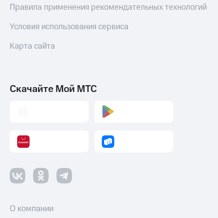
Правила применения рекомендательных технологий
Оплата
по QR-
Условия использования сервиса
коду
за границей
Карта сайта
тернет-магазин
Смартфоны
Наушники
Скачайте Мой МТС
и
колонки
Умные
часы
и
трекеры
Умный
дом
Планшеты
О компании
Акции