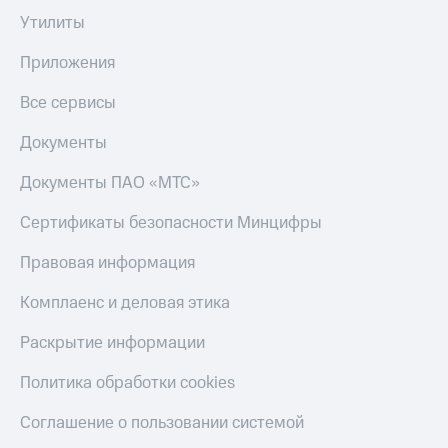
Пополнить
Утилиты
номер
МТС
Приложения
Настройки
Все сервисы
автоплатежа
Документы
Пополнить
номер
Документы ПАО «МТС»
другого
оператора
Сертификаты безопасности Минцифры
Оплата
интернета
Правовая информация
и
ТВ
Комплаенс и деловая этика
Переводы
Раскрытие информации
с
телефона
Политика обработки cookies
на карту
Соглашение о пользовании системой
МТС Pay