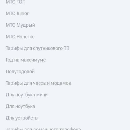
МТС ТОП
КИОН
Кино,
Строки
музыка,
МТС Junior
книги
Live
и не
МТС Мудрый
только
Гудок
МТС Налегке
Безопасность
Мой
МТС
Тарифы для спутникового ТВ
Финансы
Все
Год на максимуме
Детям
приложения
и родителям
Полугодовой
Инвестиции
Здоровье
и фитнес
Тарифы для часов и модемов
Получайте
доход
Приложения
Для ноутбука мини
онлайн
от МТС
Для ноутбука
Страхование
Акции
Для устройств
Покупка
Приложения
полисов
КИОН
Тарифы для домашнего телефона
онлайн