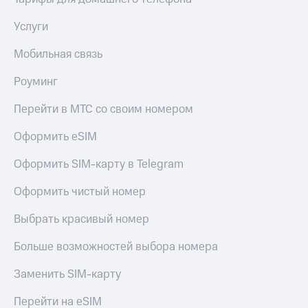
КИОН
Скидка 30%
Услуги
Музыка
на связь
Мобильная связь
КИОН
С картой
Строки
МТС
Роуминг
Деньги
Live
Перейти в МТС со своим номером
МТС
Гудок
Накопления
Оформить eSIM
Мой
Откладывайте
МТС
Оформить SIM-карту в Telegram
деньги
и получайте
Все
Оформить чистый номер
доход 15%
приложения
Акции
Финансы
Выбрать красивый номер
Инвестиции
Условия
пополнения
Больше возможностей выбора номера
Получайте
доход
Скидка
Заменить SIM-карту
онлайн
30%
на связь
Перейти на eSIM
Страхование