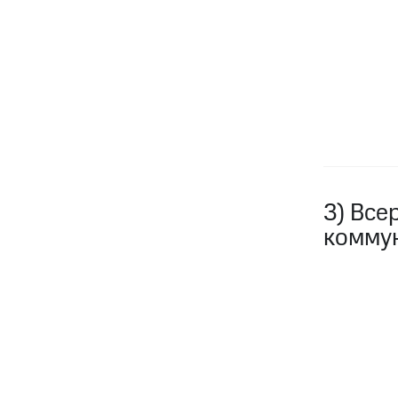
3) Все
комму