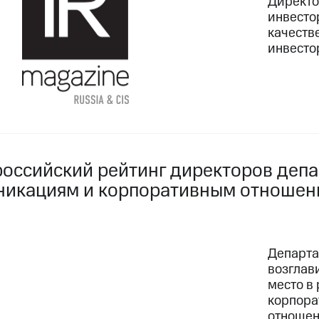
Директо
инвесто
качеств
инвесто
российский рейтинг директоров деп
никациям и корпоративным отноше
Департа
возглав
место в
корпора
отношен