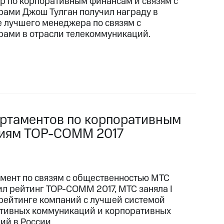
р по корпоративным финансам и связям с
рами Джош Тулган получил награду в
е лучшего менеджера по связям с
рами в отрасли телекоммуникаций.
артаментов по корпоративным
ниям TOP-COMM 2017
мент по связям с общественностью МТС
ил рейтинг TOP-COMM 2017, МТС заняла I
 рейтинге компаний с лучшей системой
тивных коммуникаций и корпоративных
ий в России.