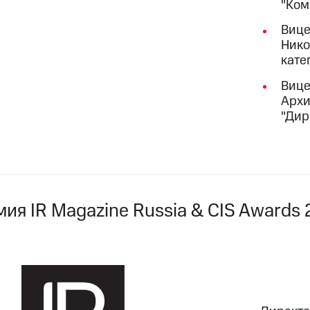
"Ком
Вице
Нико
кате
Вице
Архи
"Дир
мия IR Magazine Russia & CIS Awards 