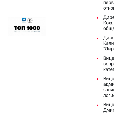
перв
отно
Дире
Коха
обще
Дире
Кали
"Дир
Вице
вопр
кате
Вице
адми
заня
логи
Вице
Дмит