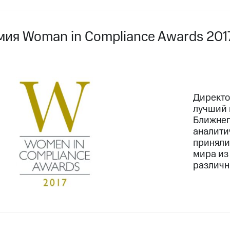
мия Woman in Compliance Awards 201
Директо
лучший 
Ближнег
аналити
приняли
мира из
различн