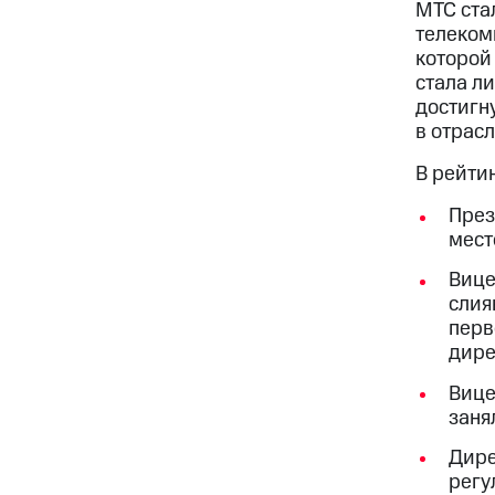
МТС ста
телеком
которой 
стала л
достигн
в отрас
В рейти
През
мест
Вице
слия
перв
дире
Вице
заня
Дире
регу