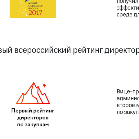
получил
эффекти
среде д
вый всероссийский рейтинг директо
Вице-пр
админис
второе 
по заку