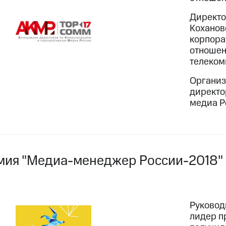
Директо
Кохановс
корпора
отношен
телеком
Организ
директо
медиа Р
мия "Медиа-менеджер России-2018"
Руковод
лидер п