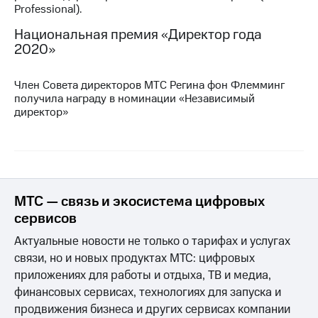
Professional).
Достижения
Национальная премия «Директор года
2020»
Интервью
Финансовая
Член Совета директоров МТС Регина фон Флемминг
отчетность
получила награду в номинации «Независимый
директор»
Контакты
Новости
в
регионе
МТС — связь и экосистема цифровых
м и акционерам
Корпоративное
сервисов
управление
Актуальные новости не только о тарифах и услугах
Корпоративный
связи, но и новых продуктах МТС: цифровых
секретарь
приложениях для работы и отдыха, ТВ и медиа,
Раскрытие
финансовых сервисах, технологиях для запуска и
информации
Информация
продвижения бизнеса и других сервисах компании