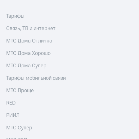
акционерам
Документы
ПАО
Тарифы
"МТС"
Собрания
Связь, ТВ и интернет
акционеров
Личный
МТС Дома Отлично
кабинет
акционера
МТС Дома Хорошо
Акционерный
капитал
МТС Дома Супер
Контроль
и
аудит
Тарифы мобильной связи
Рынок
акций
МТС Проще
Описание
RED
Программа
приобретения
РИИЛ
Порядок
выкупа
МТС Супер
акций
Дивиденды