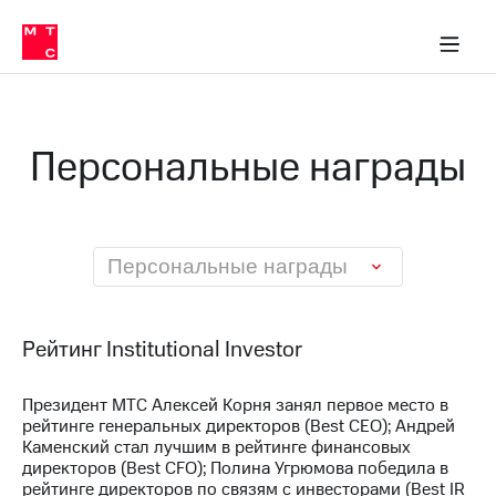
О
сторам и акционерам
Комплаенс и деловая этика
Устойчивое развитие
Медиа-центр
О МТС
О МТС
На главную
компании
О
компании
Стратегия
Стратегия
Карьера
Персональные награды
в МТС
Карьера
в МТС
Пресс-
релизы
История
компании
МТС
Персональные награды
о технологиях
Правовая
информация
Контакты
Рейтинг Institutional Investor
Медиа-центр
Президент МТС Алексей Корня занял первое место в
Пресс-
рейтинге генеральных директоров (Best CEO); Андрей
релизы
Каменский стал лучшим в рейтинге финансовых
директоров (Best CFO); Полина Угрюмова победила в
МТС
рейтинге директоров по связям с инвесторами (Best IR
о технологиях