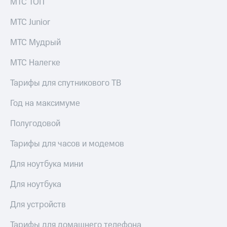
МТС ТОП
Рынок
облигаций
МТС Junior
Описание
МТС Мудрый
Еврооблигации-2023
Уведомление
МТС Налегке
о
погашении
Тарифы для спутникового ТВ
именных
облигаций
Другое
Год на максимуме
Регистратор
Полугодовой
Реквизиты
Контакты
Тарифы для часов и модемов
йчивое развитие
и деловая этика
Для ноутбука мини
На главную
Для ноутбука
Для устройств
Тарифы для домашнего телефона