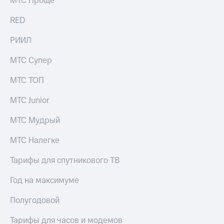
МТС Проще
Рынок
облигаций
RED
Описание
РИИЛ
Еврооблигации-2023
Уведомление
МТС Супер
о
погашении
МТС ТОП
именных
облигаций
МТС Junior
Другое
МТС Мудрый
Регистратор
Реквизиты
Контакты
МТС Налегке
йчивое развитие
и деловая этика
Тарифы для спутникового ТВ
На главную
Год на максимуме
Полугодовой
Тарифы для часов и модемов