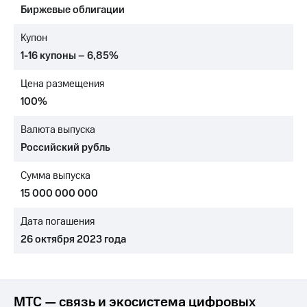
Биржевые облигации
Достижения
Купон
Интервью
1-16 купоны – 6,85%
Финансовая
Цена размещения
отчетность
100%
Контакты
Валюта выпуска
Новости
Российский рубль
в
регионе
Сумма выпуска
м и акционерам
15 000 000 000
Корпоративное
управление
Дата погашения
26 октября 2023 года
Корпоративный
секретарь
Раскрытие
информации
Информация
МТС — связь и экосистема цифровых