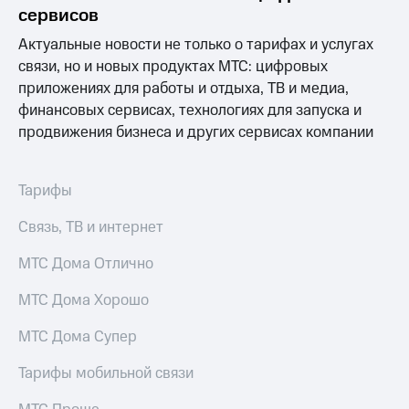
акционерам
сервисов
Документы
ПАО
Актуальные новости не только о тарифах и услугах
"МТС"
связи, но и новых продуктах МТС: цифровых
Собрания
приложениях для работы и отдыха, ТВ и медиа,
акционеров
Личный
финансовых сервисах, технологиях для запуска и
кабинет
продвижения бизнеса и других сервисах компании
акционера
Акционерный
капитал
Тарифы
Контроль
и
Связь, ТВ и интернет
аудит
Рынок
МТС Дома Отлично
акций
Описание
МТС Дома Хорошо
Программа
приобретения
МТС Дома Супер
Порядок
выкупа
Тарифы мобильной связи
акций
Дивиденды