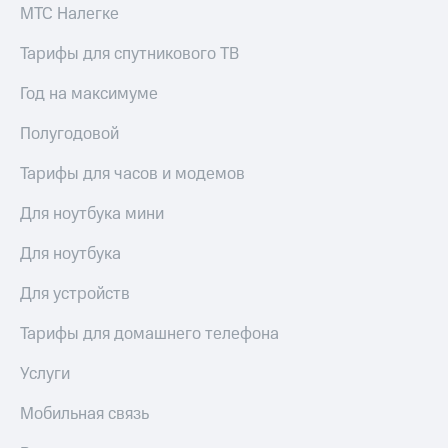
Live
и не
МТС Налегке
только
Гудок
Тарифы для спутникового ТВ
Безопасность
Мой
Год на максимуме
МТС
Финансы
Полугодовой
Все
Детям
приложения
и родителям
Тарифы для часов и модемов
Инвестиции
Здоровье
Для ноутбука мини
и фитнес
Получайте
доход
Для ноутбука
Приложения
онлайн
от МТС
Страхование
Для устройств
Акции
Покупка
Тарифы для домашнего телефона
полисов
Приложения
онлайн
КИОН
Услуги
Скидка 30%
на связь
КИОН
Мобильная связь
Музыка
С картой