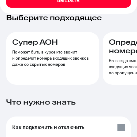
ВЫБРАТЬ
на связь
Выберите подходящее
Роуминг
Тарифы
RED,
Семейная
РИИЛ
группа
и МТС
Супер
Супер АОН
Опред
Заказать
дешевле
номер
SIM-
при
Поможет быть в курсе кто звонит
карту
оплате
и определит номера входящих звонков
Вы всегда смо
с карты
даже со скрытых номеров
входящих звон
Оформить
МТС
по пропущен
eSIM
Деньги
SIM-
Выберите
карта
и подключите
для
ТВ
Что нужно знать
иностранцев
с выгодным
тарифом
Оформить
чистый
Тарифы
номер
Как подключить и отключить
Интернет,