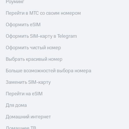
Роуминг
МТС
КИОН
Деньги
Строки
Перейти в МТС со своим номером
МТС
Накопления
Live
Оформить eSIM
Откладывайте
Гудок
Оформить SIM-карту в Telegram
деньги
и получайте
Мой
Оформить чистый номер
доход 15%
МТС
Акции
Условия
Выбрать красивый номер
Все
пополнения
приложения
Больше возможностей выбора номера
Финансы
Скидка
Инвестиции
30%
Заменить SIM-карту
на связь
Получайте
доход
Перейти на eSIM
онлайн
Тарифы
Страхование
RED,
Для дома
РИИЛ
Покупка
и МТС Супер
Домашний интернет
полисов
дешевле
онлайн
при оплате
Домашнее ТВ