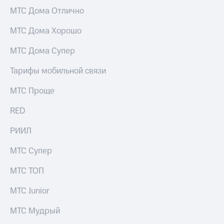
висы и подписки
Сертификаты
МТС Дома Отлично
МТС
безопасности
Premium
МТС Дома Хорошо
Всё
Подписка
под
на гигабайты
МТС Дома Супер
рукой
интернета,
в Мой МТС
фильмы,
Тарифы мобильной связи
музыка
Посмотрите,
и многое
МТС Проще
что
другое
полезного
Семейная
RED
есть
группа
в нашем
РИИЛ
приложении
Скидка
на тарифы,
МТС Супер
КИОН
общие
подписки
КИОН
МТС ТОП
и услуги,
Музыка
доступ
МТС Junior
к геолокации
КИОН
Кино,
Строки
музыка,
МТС Мудрый
книги