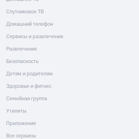
Скидка 30%
с карты
на связь
МТС Деньги
Спутниковое ТВ
С картой
Обзоры
Домашний телефон
МТС
товаров
Деньги
Сервисы и развлечения
МТС
Скидки
Накопления
до 40%
Развлечения
на смартфоны
Откладывайте
Безопасность
деньги
при
и получайте
покупке
Детям и родителям
доход 15%
со связью
Платежи
МТС
и
Здоровье и фитнес
переводы
Семейная группа
Пополнить
номер
Утилиты
МТС
Приложения
Настройки
автоплатежа
Все сервисы