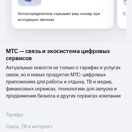
Услуги
149 ₽/
мес
Антиопределитель скрывает ваш номер при
Скры
Акции
исходящих звонках
МТС
Домашний
Premium
интернет
Подписка
Домашнее
на гигабайты
ТВ
интернета,
МТС — связь и экосистема цифровых
фильмы,
сервисов
Спутниковое
музыка
ТВ
и многое
Актуальные новости не только о тарифах и услугах
другое
связи, но и новых продуктах МТС: цифровых
Домашний
Семейная
приложениях для работы и отдыха, ТВ и медиа,
телефон
группа
финансовых сервисах, технологиях для запуска и
Перейти
Скидка
продвижения бизнеса и других сервисах компании
в МТС
на тарифы,
со своим
общие
номером
подписки
Тарифы
и услуги,
Поддержка
доступ
Связь, ТВ и интернет
к геолокации