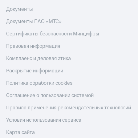
Пополнить
Документы
номер
другого
Документы ПАО «МТС»
оператора
Сертификаты безопасности Минцифры
Оплата
интернета
Правовая информация
и
ТВ
Комплаенс и деловая этика
Переводы
с
Раскрытие информации
телефона
на карту
Политика обработки cookies
МТС Pay
Соглашение о пользовании системой
Оплата
Правила применения рекомендательных технологий
по QR-
коду
Условия использования сервиса
за границей
Карта сайта
тернет-магазин